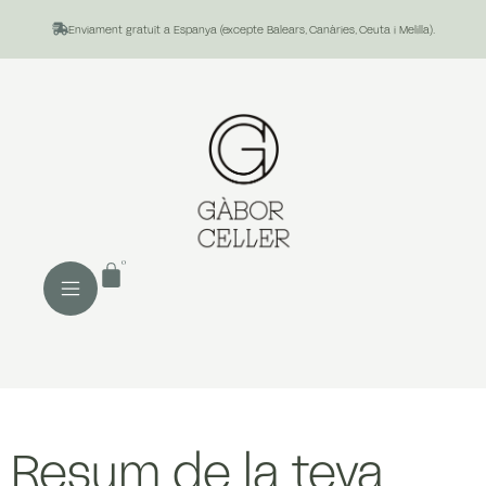
Enviament gratuït a Espanya (excepte Balears, Canàries, Ceuta i Melilla).
0
Resum de la teva