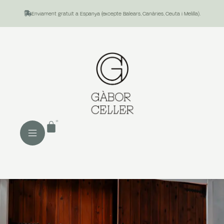
Enviament gratuït a Espanya (excepte Balears, Canàries, Ceuta i Melilla).
0