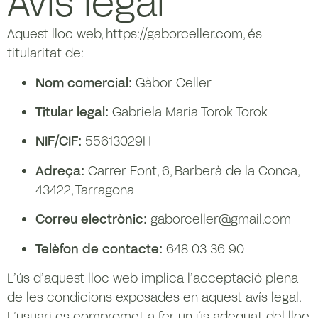
Avís legal
Aquest lloc web,
https://gaborceller.com
, és
titularitat de:
Nom comercial:
Gàbor Celler
Titular legal:
Gabriela Maria Torok Torok
NIF/CIF:
55613029H
Adreça:
Carrer Font, 6, Barberà de la Conca,
43422, Tarragona
Correu electrònic:
gaborceller@gmail.com
Telèfon de contacte:
648 03 36 90
L’ús d’aquest lloc web implica l’acceptació plena
de les condicions exposades en aquest avís legal.
L’usuari es compromet a fer un ús adequat del lloc,