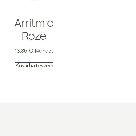
Arrítmic
Rozé
13,35
€
IVA inclós
Kosárba teszem