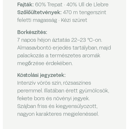
Fajták:
60% Trepat · 40% Ull de Llebre
Szőlőültetvények:
470 m tengerszint
feletti magasság · Kézi szüret
Borkészítés:
7 napos héjon áztatás 22–23 °C-on.
Almasavbontó erjedés tartályban, majd
palackozás a természetes aromák
megőrzése érdekében.
Kóstolási jegyzetek:
Intenzív vörös szín, rózsaszínes
peremmel. Illatában érett gyümölcsök,
fekete bors és növényi jegyek.
Szájban friss és kiegyensúlyozott,
nagyon karakteres megjelenéssel.