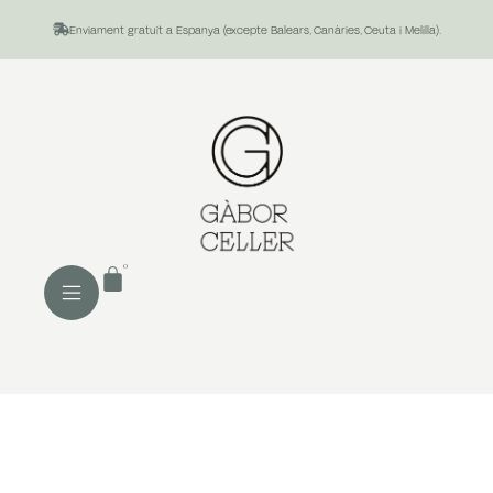
Enviament gratuït a Espanya (excepte Balears, Canàries, Ceuta i Melilla).
0