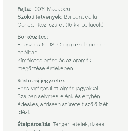
Fajta:
100% Macabeu
Szőlőültetvények:
Barberà de la
Conca · Kézi szüret (15 kg-os ládák)
Borkészítés:
Erjesztés 16–18 °C-on rozsdamentes
acélban.
Kíméletes préselés az aromák
megőrzése érdekében.
Kóstolási jegyzetek:
Friss, virágos illat almás jegyekkel.
Szájban selymes, élénk és enyhén
édeskés, a frissen szüretelt szőlő ízét
idézi.
Ételpárosítás:
Tengeri ételek, rizses