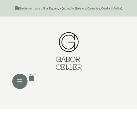
Enviament gratuït a Espanya (excepte Balears, Canàries, Ceuta i Melilla).
0