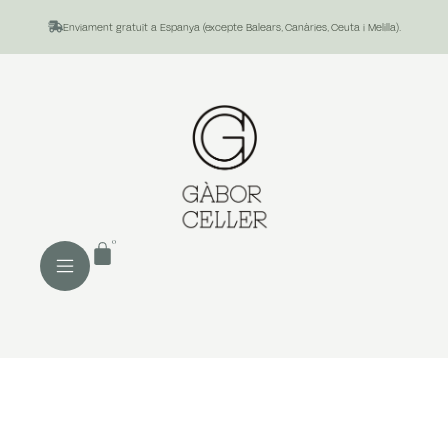
Enviament gratuït a Espanya (excepte Balears, Canàries, Ceuta i Melilla).
0